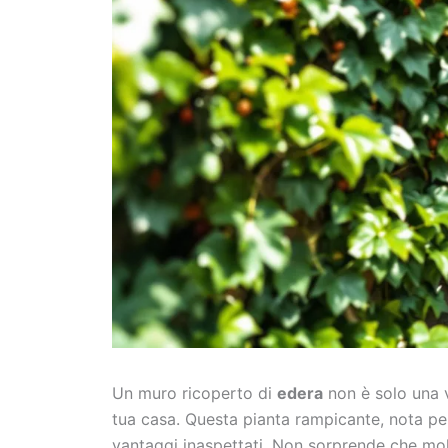
Un muro ricoperto di
edera
non è solo una v
tua casa. Questa pianta rampicante, nota per
vantaggi inaspettati. Non sorprende che mol