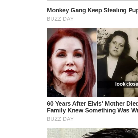
➤
Né burro né olio, questo segreto rende
➤
Né forno né fornelli, la griglia elettrica
➤
Una nonna rivela il segreto per una to
➤
Perché la torta al cioccolato di Massa
➤
Un giardiniere rivela quale rifiuto di c