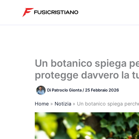
Vai
al
contenuto
Un botanico spiega pe
protegge davvero la t
Di
Patroclo Gionta
/
25 Febbraio 2026
Home
Notizia
Un botanico spiega perché