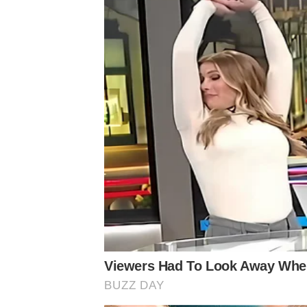
allentate o giunture rovinate possono favori
Scelta della facciata:
il muro dovrebbe ave
adesione dei viticci. Una tonalità scura a
Pota regolarmente:
l’edera cresce rapida
arrampichi su tetti o finestre.
Gestione e rimozione dell’edera
La rimozione dell’edera da un muro non è u
germogli dal basso verso l’alto per evitare 
essere pulite con spazzole metalliche o un’id
Se vivi in un appartamento in affitto, è imp
piantare l’edera, poiché i danni possono esse
Conclusione: l’edera, un alleato per la tua c
In sintesi, l’edera rampicante non è soltanto 