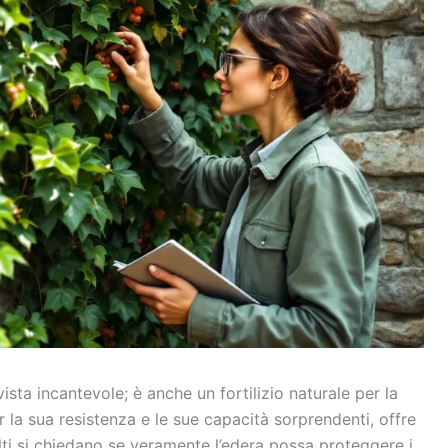
ista incantevole; è anche un fortilizio naturale per la
 la sua resistenza e le sue capacità sorprendenti, offre
ti si chiedano se veramente l’edera possa proteggere i