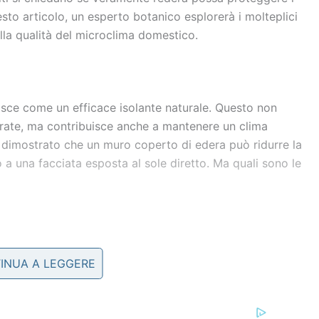
sto articolo, un esperto botanico esplorerà i molteplici
alla qualità del microclima domestico.
agisce come un efficace isolante naturale. Questo non
derate, ma contribuisce anche a mantenere un clima
 dimostrato che un muro coperto di edera può ridurre la
 a una facciata esposta al sole diretto. Ma quali sono le
risorsa ecologica fondamentale. Questa pianta offre
INUA A LEGGERE
abitat ricco di biodiversità. Le sue bacche, che
e fonte di cibo per numerosi uccelli, come merli e