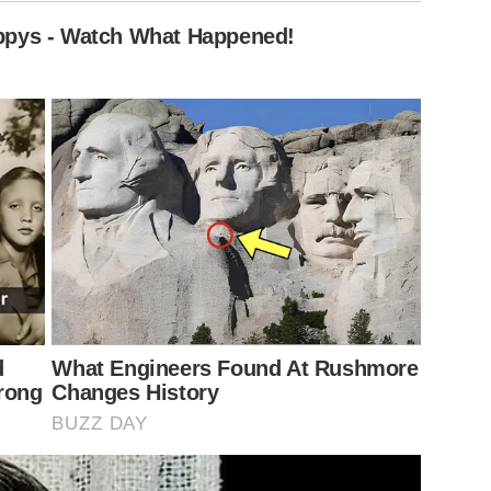
 la torta di mele incredibilmente morbida
 risolve tutto in cucine piccole
rta di mele rustica sempre morbida
ri è così soffice anche senza uova
artone protegge le piante dal gelo