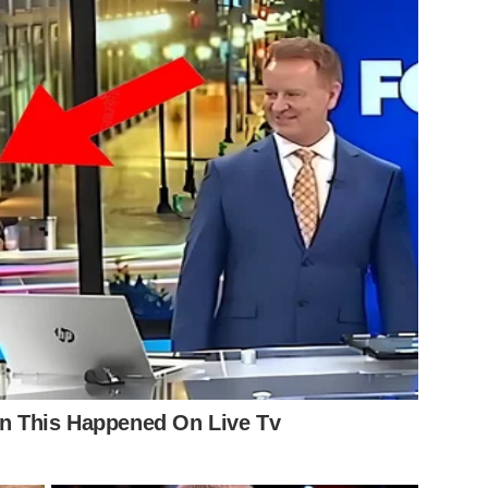
re l’infiltrazione dell’umidità.
re una superficie irregolare per garantire una buona
iuta l’edera ad arrampicarsi più efficacemente.
mente e richiede potature frequenti per evitare che si
n compito semplice. È fondamentale strappare i
danni. Potrebbero rimanere tracce di radici, che possono
ropulitrice.
ortante ottenere il permesso del proprietario prima di
re costosi da riparare.
asa e l’ambiente
bella; è un vero e proprio alleato naturale per la casa.