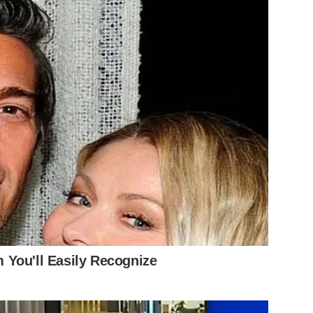
qualità dell’aria assorbendo polveri sottili e attenuando
 pubblici, la sua presenza aumenta il verde urbano e
 trascurate.
 le caratteristiche del muro. Non tutti i muri sono adatti
i da considerare:
gatti fissano il vuoto continuamente
ano perché il solo cardio riduce la massa muscolare
cotta e limone si fanno in una ciotola
comportamenti che ti smascherano alle feste
ersone intelligenti usano coi curiosi
icurati che il muro sia in buone condizioni. Pietre