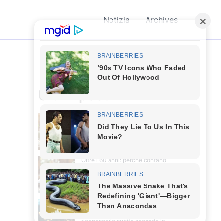
Notizia
Archives
Ultimi post
Una psicologa rivela le 5 frasi
che le persone intelligenti
usano coi curiosi
Oltre i 60 anni: perché contano
meno gli amici e molto di più
queste piccole cose spesso
trascurate
Le frasi più comuni delle
persone infelici: come
riconoscerle subito secondo la