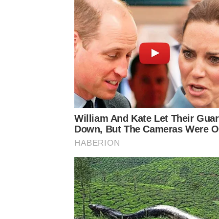
Con il giusto mantenimento e attenzione, può 
caldo e l’umidità, contribuendo nel contempo
urbano è più importante che mai, imparare a 
nostra casa e il pianeta.
➤
Ho osservato mia figlia per mesi, ama 
➤
Ho provato questa ricetta per 5 minuti
preferito
➤
Perché non riesci a stare in equilibrio
➤
Una pasticcera rivela il tiramisù senz
➤
Perché asciugare i panni in lavatrice s