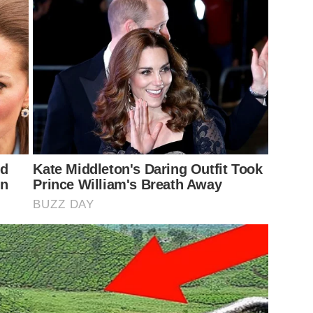
trasformare i tuoi muri in un’efficace barriera contro il
 al benessere ambientale. In un’epoca in cui il verde
gestire questa pianta può fare la differenza per la
i bambini ma odia fare la madre
, la mousse allo yogurt è diventata il mio dessert
 per 10 secondi dopo i 60 anni
a uova crude che conquista tutti
enza asciugatrice ti fa risparmiare 200 euro