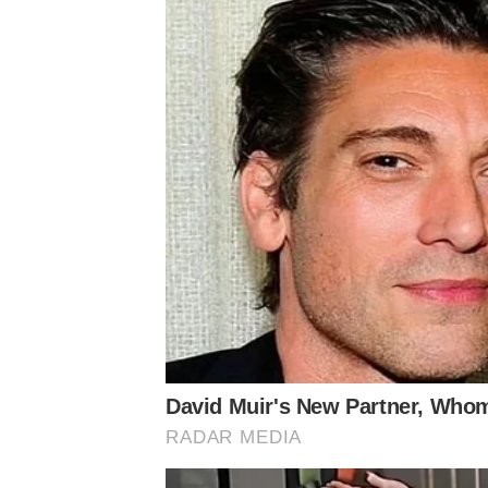
Inoltre, l’edera contribuisce a migliorare la 
l’effetto isola di calore urbano. Negli spazi
migliora l’estetica delle aree frequentemente
Quando è consigliabile piantare l’edera?
Prima di piantare l’edera, è cruciale valutare
a questa pianta. Ecco alcuni punti important
➤
Non è strano né malato, ecco perché i 
➤
Né corsa né cyclette, gli esperti rivel
➤
Né forno né lievito, questi quadrotti ri
➤
Un esperto di comunicazione rivela i 
➤
Una psicologa rivela le 5 frasi che le p
Controllo dei danni:
prima di piantare, ass