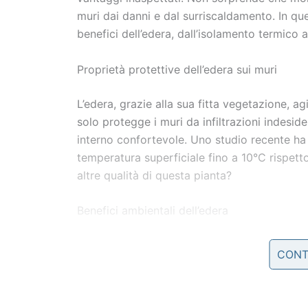
muri dai danni e dal surriscaldamento. In que
benefici dell’edera, dall’isolamento termico 
Proprietà protettive dell’edera sui muri
L’edera, grazie alla sua fitta vegetazione, 
solo protegge i muri da infiltrazioni indesi
interno confortevole. Uno studio recente ha
temperatura superficiale fino a 10°C rispetto
altre qualità di questa pianta?
Benefici ambientali dell’edera
L’edera non è solo decorativa; è anche una 
CONT
rifugio a uccelli e insetti, creando un microh
maturano in inverno, forniscono un’important
pettirossi.