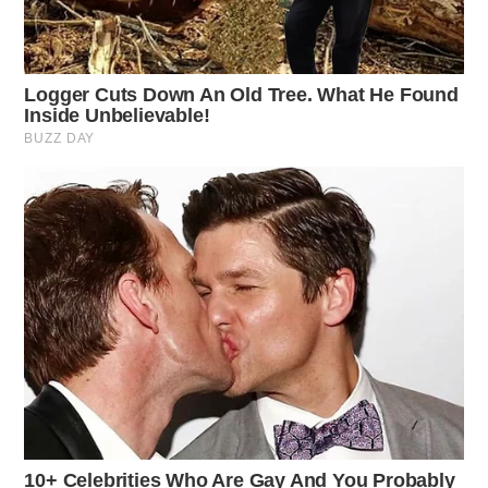
mele incredibilmente morbida
Pianificazione
: identifica le piante da potare e il
momento giusto per intervenire.
Strumenti adeguati
: utilizza forbici affilate e disinfettate
per evitare infezioni.
Tagli chirurgici
: effettua tagli netti sopra una gemma
per promuovere una nuova crescita.
Non esagerare
: limita le potature a un terzo del volume
totale della pianta.
Errori comuni da evitare
Evita di fare gli stessi errori che molti giardinieri
commettono. Tra i più frequenti troviamo:
Potare le piante che fioriscono in primavera prima della
loro fioritura.