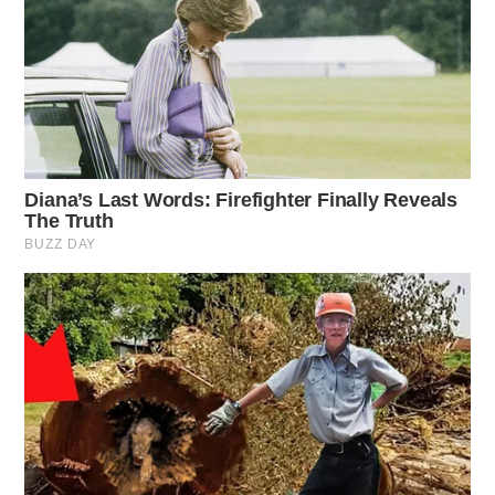
produzione.
Rose
: potare per stimolare la crescita di nuovi germogli
vigorosi.
Viti
: necessitano di una potatura accurata per
massimizzare la produzione di uva.
Strategie per una potatura efficace
Per eseguire una potatura efficace, è essenziale seguire
alcune linee guida chiave. Ecco alcuni consigli pratici:
➤
Un nutrizionista rivela come mangiare le uova per
rafforzare le ossa e prevenire l’osteoporosi
➤
Oltre i 60 anni: perché contano meno gli amici e
molto di più queste piccole cose spesso trascurate
➤
Ho analizzato questo esercizio per gli addominali,
il 90% delle persone lo fa male
➤
Né forno né lievito, questi quadrotti ricotta e
limone si fanno in una ciotola
➤
Né burro né olio, questo segreto rende la torta di