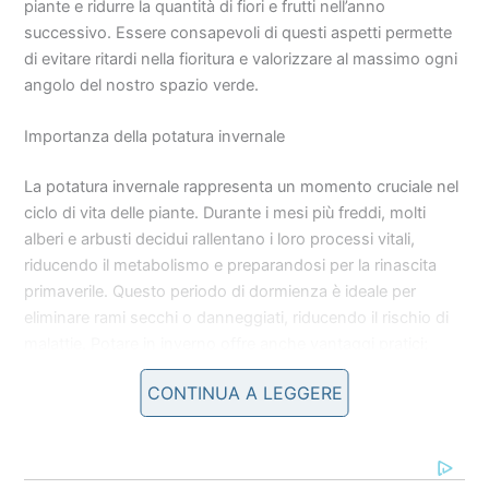
piante e ridurre la quantità di fiori e frutti nell’anno
successivo. Essere consapevoli di questi aspetti permette
di evitare ritardi nella fioritura e valorizzare al massimo ogni
angolo del nostro spazio verde.
Importanza della potatura invernale
La potatura invernale rappresenta un momento cruciale nel
ciclo di vita delle piante. Durante i mesi più freddi, molti
alberi e arbusti decidui rallentano i loro processi vitali,
riducendo il metabolismo e preparandosi per la rinascita
primaverile. Questo periodo di dormienza è ideale per
eliminare rami secchi o danneggiati, riducendo il rischio di
malattie. Potare in inverno offre anche vantaggi pratici;
senza le foglie, è più facile identificare la struttura della
CONTINUA A LEGGERE
pianta e eseguire tagli più precisi.
➤
Né risotto né pasta, questi broccoli e patate
cremosi salvano ogni pranzo