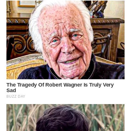
➤
Un installatore rivela perché la TV a parete cambia
davvero la tua vita quotidiana
➤
Non è timidezza né pudore, questo
comportamento degli uomini distrugge le relazioni
➤
Un veterinario rivela cosa significa ogni tipo di
miagolio del tuo gatto
➤
Ho cambiato l’orario della lavatrice per 2 mesi, la
bolletta si è dimezzata