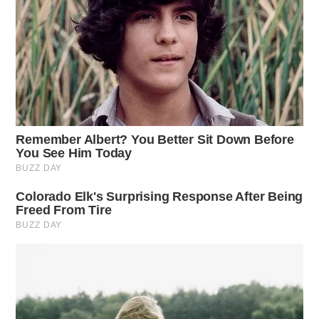
Quali piante potare in inverno?
Non tutte le piante richiedono potatura invernale. È
fondamentale sapere quali specie beneficiare di questo
intervento. Tra quelle che necessitano di potatura in
inverno troviamo:
Alberi e arbusti decidui
: come il
quercus
e il
frassino
,
facili da potare per eliminare rami secchi e migliorare la
forma.
Alberi da frutto
:
melo
e
pero
, per garantire una migliore