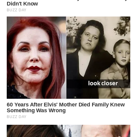
Utilizzare strumenti sporchi o non affilati, che possono
danneggiare i tessuti delle piante.
Non rispettare le condizioni climatiche, potando durante
le gelate o in giornate di pioggia.
In sintesi, la potatura è una pratica fondamentale per
garantire fioriture rigogliose e una crescita sana delle
piante. Evitare ritardi nella potatura aiuta a preservare
l’estetica e la salute del giardino. Per approfondire
ulteriormente questo tema, scopri di più sulla potatura
visitando
questo articolo
.