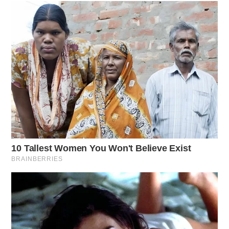
che si presenti in maniera disordinata.
➤
Ho analizzato questo esercizio per gli addominali,
il 90% delle persone lo fa male
➤
Non solo frutta secca, le prugne secche fanno
questo al tuo organismo
➤
Un esperto di pulizie rivela il trucco della carta
igienica e aceto che risolve questo problema del
bagno
➤
Non è spazzatura, la buccia d’arancia fa miracoli
nel tuo giardino
➤
Né solitudine né stress, questo legame emotivo
protegge davvero la salute mentale