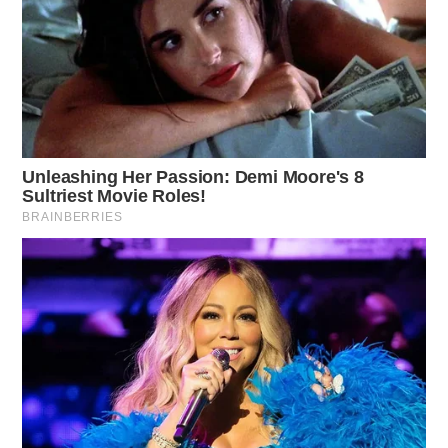
Influenza delle stagioni sui capelli
Le stagioni influiscono notevolmente sui capelli. Durante
l’estate, il caldo e l’umidità possono far sembrare il taglio
gonfio, mentre l’inverno può determinare secchezza e
fragilità. È bene adattare i propri prodotti e routine alle
condizioni climatiche. Ad esempio, un buon idratante
diventa essenziale per mantenere la salute della chioma nei
mesi freddi.
Adatta i prodotti ai cambiamenti climatici
.
Idratazione costante
per affrontare la secchezza
invernale.
Protezione dai raggi solari
nei mesi estivi.
Percezione personale e comunicazione con il parrucchiere