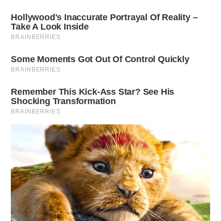
Riscoprire il proprio stile è fondamentale. L’accettazione di
un nuovo look richiede tempo e un lieve adattamento. È
importante non permettere che un taglio che appare “fuori
posto” influenzi la propria autostima. Ogni acconciatura
racconta una storia, e i capelli corti possono essere
un’opportunità per esplorare e affermare la propria unicità.
➤
Ho cambiato l’orario della lavatrice per 2 mesi, la
bolletta si è dimezzata
➤
Ho creduto che l’amicizia fosse innata per anni, gli
psicologi mi hanno aperto gli occhi
➤
Le frasi più comuni delle persone infelici: come
riconoscerle subito secondo la psicologia
➤
Né forno né fornelli, la griglia elettrica risolve tutto
in cucine piccole
➤
Ho scoperto queste acconciature dopo i 50 anni,
mi facevano sembrare più vecchia del previsto