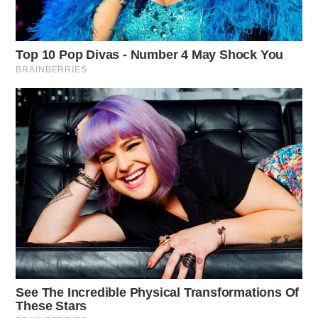
La percezione del proprio aspetto è strettamente legata
all’autostima. Un taglio di capelli deve riflettere chi si è
realmente. Se si avverte una disconnessione tra l’immagine
proposta e la propria identità, è essenziale comunicarlo al
parrucchiere. Il dialogo aperto può guidare verso un
cambiamento più soddisfacente, permettendo di esprimere
chiaramente i desideri e le preoccupazioni.
➤
Né burro né olio, questo segreto rende la torta di
mele incredibilmente morbida
➤
Né forno né lievito, questi quadrotti ricotta e
limone si fanno in una ciotola
➤
Perché non riesci a stare in equilibrio per 10
secondi dopo i 60 anni
➤
Perché dietro i suoi fiori sgargianti si nasconde un
potere che molti riscoprono nell’orto
➤
Una pasticcera rivela come fare la torta di mele
senza farina in 15 minuti