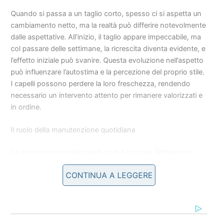
Quando si passa a un taglio corto, spesso ci si aspetta un
cambiamento netto, ma la realtà può differire notevolmente
dalle aspettative. All’inizio, il taglio appare impeccabile, ma
col passare delle settimane, la ricrescita diventa evidente, e
l’effetto iniziale può svanire. Questa evoluzione nell’aspetto
può influenzare l’autostima e la percezione del proprio stile.
I capelli possono perdere la loro freschezza, rendendo
necessario un intervento attento per rimanere valorizzati e
in ordine.
Il ruolo della manutenzione quotidiana
La manutenzione dei capelli corti è cruciale. Richiedono
attenzione e prodotti specifici per evidenziare il taglio e
CONTINUA A LEGGERE
mantenerlo curato. Uno styling approssimativo può far
sembrare i capelli trascurati. È importante stabilire una
routine quotidiana che preveda l’uso di cerette, spray e altri
prodotti di styling per dare vita e struttura al taglio, evitando