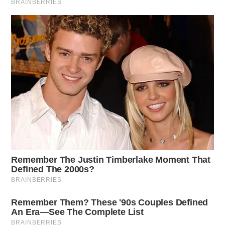
Strategie per migliorare l’aspetto dei capelli corti
Gestire la ricrescita non deve risultare complicato. Esistono
diverse strategie per mantenere i capelli freschi e
accattivanti. La chiave è conoscere alcuni trucchi pratici:
Cambiare il proprio styling utilizzando prodotti che
permettano di ottenere nuovi look.
Aggiungere accessori come bandane o cerchietti può
arricchire il look quotidiano.
Utilizzare prodotti volumizzanti può restituire vitalità ai
capelli e un aspetto curato.
Implementando queste tecniche, è possibile restituire
energia alla propria chioma e permettere ai propri capelli di
risplendere nuovamente.
Accettazione del nuovo look